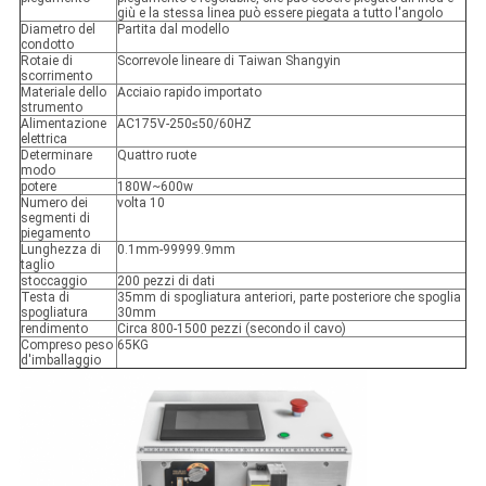
giù e la stessa linea può essere piegata a tutto l'angolo
Diametro del
Partita dal modello
condotto
Rotaie di
Scorrevole lineare di Taiwan Shangyin
scorrimento
Materiale dello
Acciaio rapido importato
strumento
Alimentazione
AC175V-250≤50/60HZ
elettrica
Determinare
Quattro ruote
modo
potere
180W~600w
Numero dei
volta 10
segmenti di
piegamento
Lunghezza di
0.1mm-99999.9mm
taglio
stoccaggio
200 pezzi di dati
Testa di
35mm di spogliatura anteriori, parte posteriore che spoglia
spogliatura
30mm
rendimento
Circa 800-1500 pezzi (secondo il cavo)
Compreso peso
65KG
d'imballaggio