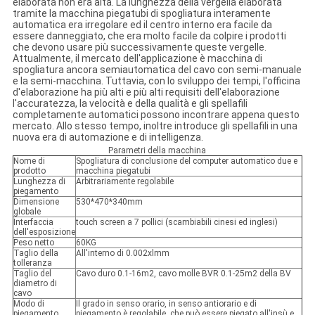
elaborata non era alta. La lunghezza della vergella elaborata
tramite la macchina piegatubi di spogliatura interamente
automatica era irregolare ed il centro interno era facile da
essere danneggiato, che era molto facile da colpire i prodotti
che devono usare più successivamente queste vergelle.
Attualmente, il mercato dell'applicazione è macchina di
spogliatura ancora semiautomatica del cavo con semi-manuale
e la semi-macchina. Tuttavia, con lo sviluppo dei tempi, l'officina
d'elaborazione ha più alti e più alti requisiti dell'elaborazione
l'accuratezza, la velocità e della qualità e gli spellafili
completamente automatici possono incontrare appena questo
mercato. Allo stesso tempo, inoltre introduce gli spellafili in una
nuova era di automazione e di intelligenza.
Parametri della macchina
Nome di
Spogliatura di conclusione del computer automatico due e
prodotto
macchina piegatubi
Lunghezza di
Arbitrariamente regolabile
piegamento
Dimensione
530*470*340mm
globale
Interfaccia
touch screen a 7 pollici (scambiabili cinesi ed inglesi)
dell'esposizione
Peso netto
60KG
Taglio della
All'interno di 0.002xlmm
tolleranza
Taglio del
Cavo duro 0.1-16m2, cavo molle BVR 0.1-25m2 della BV
diametro di
cavo
Modo di
Il grado in senso orario, in senso antiorario e di
piegamento
piegamento è regolabile, che può essere piegato all'insù e