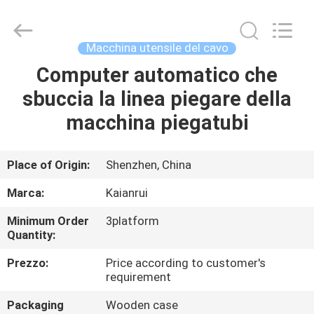
Shenzhen
Elite
Automation
Industrial
Ltd..
Macchina utensile del cavo
All
Rights
Computer automatico che
CASA
Reserved.
sbuccia la linea piegare della
PRODOTTI
macchina piegatubi
CIRCA
Place of Origin:
Shenzhen, China
NOI
Marca:
Kaianrui
Minimum Order
3platform
GIRO
Quantity:
DELLA
Prezzo:
Price according to customer's
FABBRICA
requirement
Packaging
Wooden case