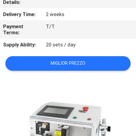
Details:
CONTROLLO
DI
Delivery Time:
2 weeks
QUALITÀ
Payment
T/T
Terms:
CONTATTICI
Supply Ability:
20 sets / day
NOTIZIE
MIGLIOR PREZZO
CASI
MAPPA
DEL
SITO