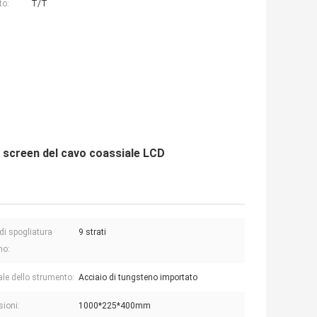
to:
T/T
h screen del cavo coassiale LCD
di spogliatura
9 strati
o:
ale dello strumento:
Acciaio di tungsteno importato
ioni:
1000*225*400mm