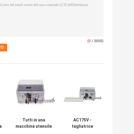
(
0
/ 3000)
Tutti in una
AC175V -
a
macchina utensile
tagliatrice
del cavo 6 16 25
multifunzionale