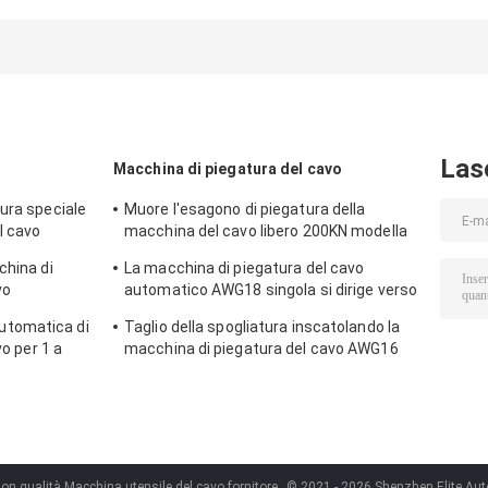
automatica di
azionamento di
rivestimento
lunghezza del
CNC 12P della
esterno di
cavo del colpo di
macchina utensile
Machine For
200mm
ibrida del cavo
50mm
dell'estrattore
Las
Macchina di piegatura del cavo
ura speciale
Muore l'esagono di piegatura della
l cavo
macchina del cavo libero 200KN modella
a
la larghezza 12.5MM
china di
La macchina di piegatura del cavo
vo
automatico AWG18 singola si dirige verso
la spogliatura/che torce
tomatica di
Taglio della spogliatura inscatolando la
vo per 1 a
macchina di piegatura del cavo AWG16
con il touch screen
on qualità Macchina utensile del cavo fornitore.
© 2021 - 2026 Shenzhen Elite Autom