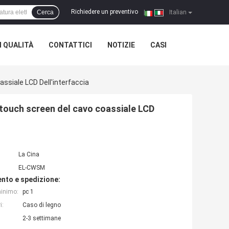
Richiedere un preventivo
Cerca
|
Italian
 QUALITÀ
CONTATTICI
NOTIZIE
CASI
ssiale LCD Dell'interfaccia
 touch screen del cavo coassiale LCD
La Cina
EL-CWSM
nto e spedizione:
minimo:
pc 1
i:
Caso di legno
2-3 settimane