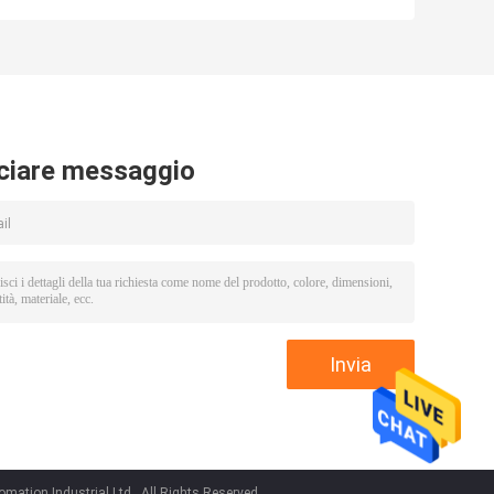
35mm2
del cablaggio del
cavo 260V
ciare messaggio
ation Industrial Ltd.. All Rights Reserved.