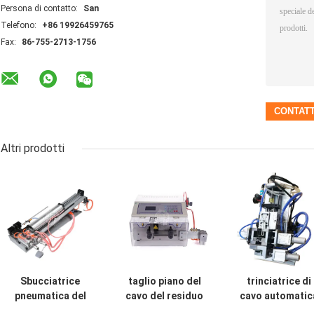
Persona di contatto:
San
Telefono:
+86 19926459765
Fax:
86-755-2713-1756
Altri prodotti
Sbucciatrice
taglio piano del
trinciatrice di
pneumatica del
cavo del residuo
cavo automatic
cavo, taglierina
del nastro di
0.4mp-0.6mp e