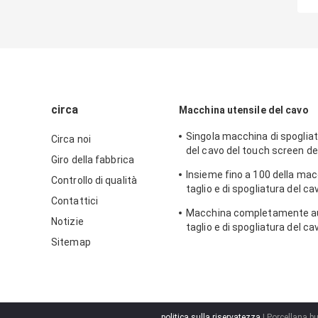
circa
Macchina utensile del cavo
Singola macchina di spogliat
Circa noi
del cavo del touch screen de
Giro della fabbrica
coassiale LCD dell'interfacci
Insieme fino a 100 della mac
Controllo di qualità
taglio e di spogliatura del ca
Contattici
multipolare di memorie
Macchina completamente au
Notizie
taglio e di spogliatura del ca
cavo 16mm2
Sitemap
politica sulla riservatezza
| Porcellana bu