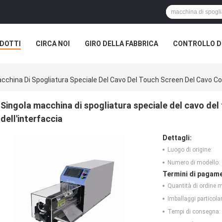
DOTTI
CIRCA NOI
GIRO DELLA FABBRICA
CONTROLLO DI
cchina Di Spogliatura Speciale Del Cavo Del Touch Screen Del Cavo Coa
Singola macchina di spogliatura speciale del cavo del
dell'interfaccia
Dettagli:
Luogo di origine:
Numero di modello:
Termini di pagame
Quantità di ordine 
Imballaggi particolar
Tempi di consegna: