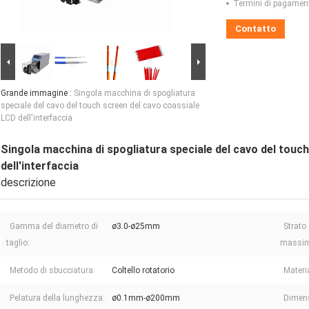
Termini di pagamen
Contatto
Grande immagine :
Singola macchina di spogliatura
speciale del cavo del touch screen del cavo coassiale
LCD dell'interfaccia
Singola macchina di spogliatura speciale del cavo del touc
dell'interfaccia
descrizione
Gamma del diametro di
ø3.0-ø25mm
Strato 
taglio:
massim
Metodo di sbucciatura:
Coltello rotatorio
Materi
Pelatura della lunghezza:
ø0.1mm-ø200mm
Dimens