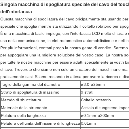
Singola macchina di spogliatura speciale del cavo del tou
dell'interfaccia
Questa macchina di spogliatura del cavo pricipalmente sta usando per 
speciale che spoglia mentre sta utilizzando il coltello rotatorio per spog
È una macchina di facile impiego, con l'interfaccia LCD molto chiara e 
uso nella comunicazione, in elettrodomestico automobilistico e e nell'i
Per più informazioni, contatti prego la nostra gente di vendite. Saremo 
per appoggiare una la migliore soluzione del vostro caso. La nostra s
per tutte le nostre macchine per essere adatti specialmente ai vostri bi
chiave. Troverete che siamo non solo un creatore del macchinario ma an
praticamente casi. Stiamo restando in attesa per avere la ricerca e dis
Taglio della gamma del diametro
ø3.0-ø25mm
Strato di spogliatura di massimo
9 strati
Metodo di sbucciatura
Coltello rotatorio
Materiale dello strumento
Acciaio di tungsteno impor
Pelatura della lunghezza
ø0.1mm-ø200mm
Pelatura dell'unità dell'insieme di lunghezza
0.01mm