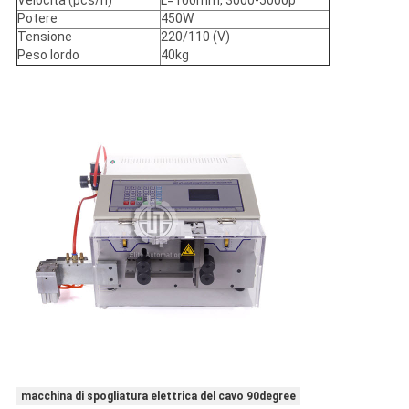
Velocità (pcs/h)
L=100mm, 3000-5000p
Potere
450W
Tensione
220/110 (V)
Peso lordo
40kg
macchina di spogliatura elettrica del cavo 90degree