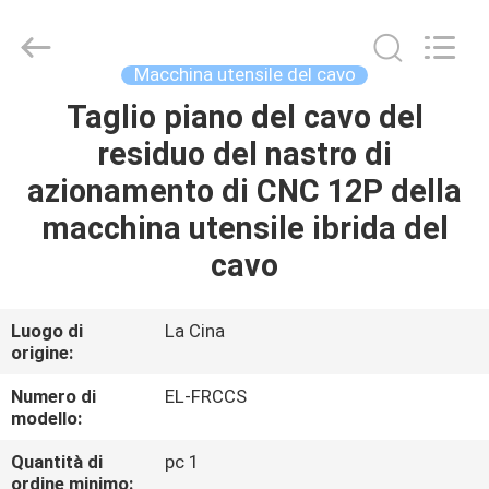
Shenzhen
Elite
Automation
Industrial
Ltd..
Macchina utensile del cavo
All
Rights
Taglio piano del cavo del
CASA
Reserved.
residuo del nastro di
PRODOTTI
azionamento di CNC 12P della
macchina utensile ibrida del
CIRCA
cavo
NOI
Luogo di
La Cina
origine:
GIRO
DELLA
Numero di
EL-FRCCS
modello:
FABBRICA
Quantità di
pc 1
ordine minimo: