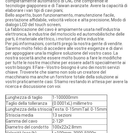
completamente automatico di CNC che comprende le
tecnologie giapponesi e di Taiwan avanzate. Avere la capacità di
elaborare i vari tipi di cavi piani;
Bello aspetto, buon funzionamento, manutenzione facile,
prestazione affidabile, velocità veloce e alta precisione; Modo di
dialogo LCD del touch screen;
La fabbricazione del cavo è ampiamente usata nell'industria
elettronica, le industrie del motociclo ed automobilistiche delle
parti, il materiale elettrico, i motori ed altre industrie.
Per più informazioni, contatti prego la nostra gente di vendite.
Saremo molto felici di accedere alle vostre esigenze e di darvi
per appoggiare una la migliore soluzione del vostro caso. La
nostra società anche essere molto buono a fare le modifiche
per tutte le nostre macchine per essere adatti specialmente ai
vostri bisogni. Il Fare--Vostro-bisogno è uno dei nostri servizi
chiave. Troverete che siamo non solo un creatore del
macchinario ma anche un fornitore totale della soluzione ai
vostri praticamente casi. Stiamo restando in attesa per avere la
ricerca e discussione con voi.
Lunghezza di taglio
1-100000mm
Taglio della tolleranza
(0.0001xL) millimetro
Lunghezza della striscia
Testa: 0-15mmTail: 0-15mm
Striscia media
13 sezioni
Gamma del cavo
2-12P
Diametro del condotto
100x22x2.8mm