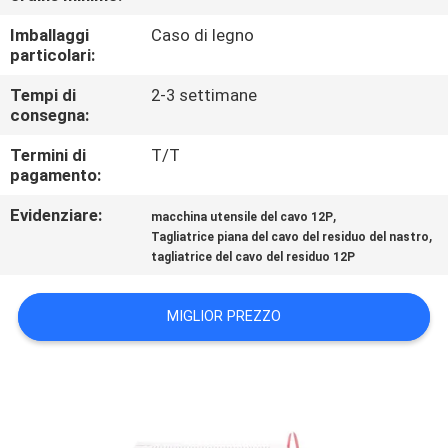
CONTROLLO
Imballaggi
Caso di legno
DI
particolari:
QUALITÀ
Tempi di
2-3 settimane
consegna:
CONTATTICI
Termini di
T/T
pagamento:
NOTIZIE
Evidenziare:
,
macchina utensile del cavo 12P
,
Tagliatrice piana del cavo del residuo del nastro
tagliatrice del cavo del residuo 12P
CASI
MIGLIOR PREZZO
MAPPA
DEL
SITO