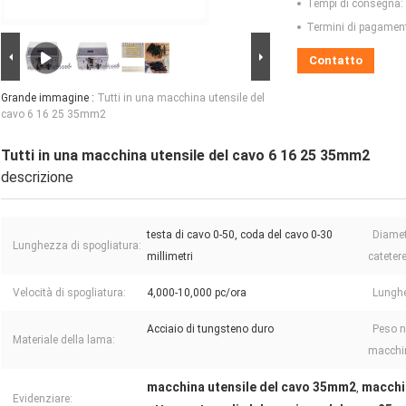
Tempi di consegna:
Termini di pagamen
Contatto
Grande immagine :
Tutti in una macchina utensile del
cavo 6 16 25 35mm2
Tutti in una macchina utensile del cavo 6 16 25 35mm2
descrizione
testa di cavo 0-50, coda del cavo 0-30
Diame
Lunghezza di spogliatura:
millimetri
catetere
Velocità di spogliatura:
4,000-10,000 pc/ora
Lunghe
Acciaio di tungsteno duro
Peso n
Materiale della lama:
macchi
macchina utensile del cavo 35mm2
macchi
,
Evidenziare: