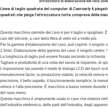
attrezzatura di elaborazione del cavo 25
Linea di taglio quadrata del computer di Caernarly 6 piegatri
quadrati che piega l'attrezzatura tutta compresa della ma
Questa macchina utensile del cavo è per il taglio e spogliare. È
cavi del silicone, a cavi della fibra di vetro ed a molto più.
Per la gamma d'elaborazione del cavo, può coprire: il singolo ce
2.5mm. Elaborazione della gamma del cavo: il singolo centro: ²
La lunghezza di taglio può essere fissata secondo la richiesta
Tagliare e produttività di una volta del lavoro di risparmio, di 
L'esposizione sta usando il modo di dialogo LCD del touch scree
manutenzione facile, la prestazione stabile, la velocità veloce 
precisione, il bello aspetto, il funzionamento semplice, la manute
veloce e l'alta precisione. È macchina a basso rumore durante l'
del naso meno.
Questa macchina è ampiamente usata in cavo che elabora nell'i
dell'industria elettronica, delle parti dell'industria, degli apparec