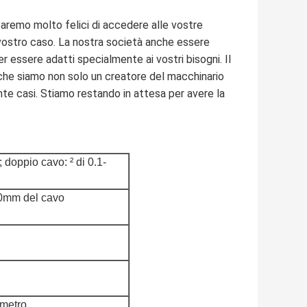
 Saremo molto felici di accedere alle vostre
 vostro caso. La nostra società anche essere
 essere adatti specialmente ai vostri bisogni. Il
 che siamo non solo un creatore del macchinario
nte casi. Stiamo restando in attesa per avere la
 doppio cavo: ² di 0.1-
30mm del cavo
imetro