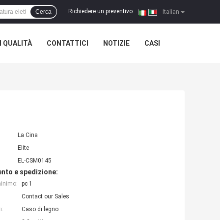
Richiedere un preventivo
Cerca
|
Italian
 QUALITÀ
CONTATTICI
NOTIZIE
CASI
La Cina
Elite
EL-CSM0145
nto e spedizione:
minimo:
pc 1
Contact our Sales
i:
Caso di legno