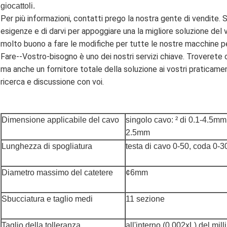
giocattoli.
Per più informazioni, contatti prego la nostra gente di vendite.
esigenze e di darvi per appoggiare una la migliore soluzione del
molto buono a fare le modifiche per tutte le nostre macchine per
Fare--Vostro-bisogno è uno dei nostri servizi chiave. Troverete
ma anche un fornitore totale della soluzione ai vostri praticame
ricerca e discussione con voi.
Dimensione applicabile del cavo
singolo cavo: ² di 0.1-4.5mm;
2.5mm
Lunghezza di spogliatura
testa di cavo 0-50, coda 0-
Diametro massimo del catetere
¢6mm
Sbucciatura e taglio medi
11 sezione
Taglio della tolleranza
all'interno (0.002xL) del mill