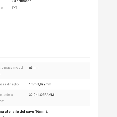
2-3 settimane
to:
T/T
tro massimo del
¢6mm
:
zza di taglio:
1mm-9,999mm
etto della
30 CHILOGRAMMI
na:
na utensile del cavo 16mm2
,