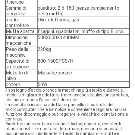
itinerario
Gamma di
quadrato 2.5-180 (senza cambiamento
piegatura
della muffa)
modo
Olio, elettricità, gas
controllare
Muffa adatta
Esagoni, quadrilateri, muffe di tipo B, ecc.
Dimensioni
500X600X1400MM
meccaniche
Peso della
220kg
macchina
Capacità di
800-1500PCS/H
produzione
Metodo di
Manuale/pedale
inizio
potere
50W
Il sostegno d'acciaio rende la macchina più stabile e durevole. Il
modello migliorato adotta la trasmissione idraulica pneumatica,
che non romperà l'asse ed è durevole.
La macchina idraulica adotta un pannello di controllo del
microcomputer, che è semplice e conveniente regolare, ha una
funzione di conteggio e può regolare le velocità di conclusione e
continue.
Sigillatura pneumatica e buona di Airtac, risposta, resistenti
all'uso sensibile e non facili deformare, nessuna necessità di
aggiungere olio lubrificante. È facile da cambiare le muffe e