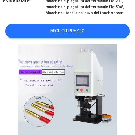
Evidenziare:
,
macchina di piegatura del terminale filo 20T
CONTROLLO
,
macchina di piegatura del terminale filo 50W
DI
Macchina utensile del cavo del touch screen
QUALITÀ
MIGLIOR PREZZO
CONTATTICI
NOTIZIE
CASI
MAPPA
DEL
SITO