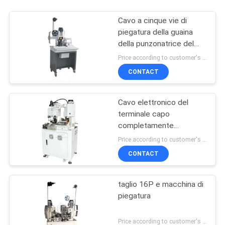
Cavo a cinque vie di
piegatura della guaina
della punzonatrice del
terminale della macchina
Price according to customer's requirement MOQ:3platform
del terminale automatico
CONTACT
che sistema
punzonatrice terminale
Cavo elettronico del
terminale capo
completamente
automatico due che
Price according to customer's requirement MOQ:pc 1
barra il piegatore della
CONTACT
pressa di stampaggio
della cinghia ad entrambe
l'estremità dell'estremità
taglio 16P e macchina di
di pelatura
piegatura
Price according to customer's requirement MOQ:pc 1