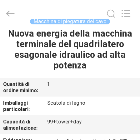
Shenzhen
Elite
Automation
Industrial
Ltd..
Macchina di piegatura del cavo
All
Rights
Nuova energia della macchina
CASA
Reserved.
terminale del quadrilatero
PRODOTTI
esagonale idraulico ad alta
potenza
CIRCA
NOI
Quantità di
1
ordine minimo:
GIRO
Imballaggi
Scatola di legno
particolari:
DELLA
Capacità di
99+tower+day
FABBRICA
alimentazione: