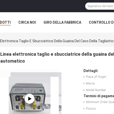
DOTTI
CIRCA NOI
GIRO DELLA FABBRICA
CONTROLLO DI
 Elettronica Taglio E Sbucciatrice Della Guaina Del Cavo Della Tagliat
Linea elettronica taglio e sbucciatrice della guaina de
automatico
Dettagli:
Place of Origin:
Marca:
Model Number:
Termini di pagame
Minimum Order Quan
Prezzo: