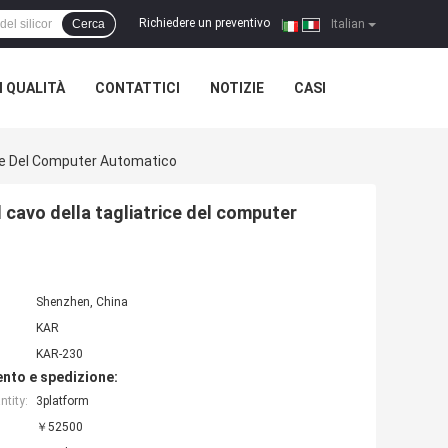
Richiedere un preventivo
Cerca
|
Italian
 QUALITÀ
CONTATTICI
NOTIZIE
CASI
rice Del Computer Automatico
l cavo della tagliatrice del computer
Shenzhen, China
KAR
KAR-230
nto e spedizione:
tity:
3platform
￥52500