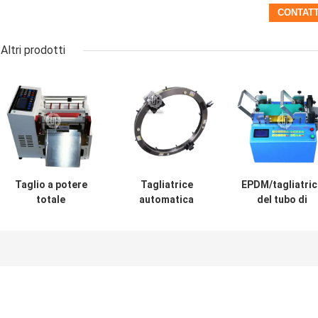
Altri prodotti
Taglio a potere
Tagliatrice
EPDM/tagliatric
totale
automatica
del tubo di
automatico 560w
portatile del cavo
gomma,
della tagliatrice
per il taglio e la
100pcs/Min Pip
del cavo di
smussatura del
Cold Cutting
lunghezza
tubo del OD
Machine
16mm-80mm