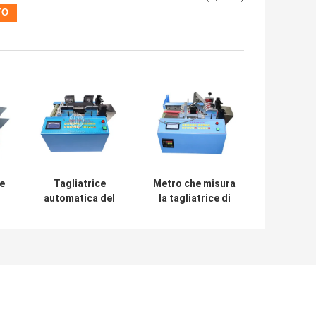
e
Tagliatrice
Metro che misura
automatica del
la tagliatrice di
cavo della
plastica del tubo
e
trasmissione a
220V, tagliatrice
cinghia 0.4mm per
della
la metropolitana
metropolitana del
del silicone
silicone 1000W