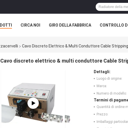
DOTTI
CIRCA NOI
GIRO DELLA FABBRICA
CONTROLLO DI
zzacervelli
Cavo Discreto Elettrico & Multi Conduttore Cable Strippi
Cavo discreto elettrico & multi conduttore Cable Str
Dettagli:
Luogo di origine:
Marca:
Numero di modello:
Termini di pagame
Quantità di ordine 
Prezzo:
Imballaggi particolar