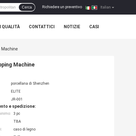
Richiedere un preventivo
Cerca
|
Italian
 QUALITÀ
CONTATTICI
NOTIZIE
CASI
ng Machine
ipping Machine
porcellana di Shenzhen
ELITE
JR-001
nto e spedizione:
minimo:
3 pc
TBA
i:
caso di legno