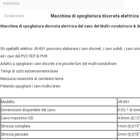
massime :
Macchina di spogliatura discreta elettrica
Evidenziare:
Macchina di spogliatura discreta elettrica del cavo del Multi-conduttore & d
Gli spellafili elettrici JR-001 possono elaborare i cavi discreti, i cavi solidi, i cavi un
ed i cavi del PVC FEP di PUR.
Adatto a spogliare i cavi discreti e le piccole funi del multi-conduttore
Tempi di ciclo estremamente brevi
Nessuna necessità di cambiare lama
Potendo spogliare i cavi molto brevi
Modello
JR-001
Dimensione disponibile del cavo
0.03- ² di 6
Cavo massimo OD
4.0mm (0,12"
Striscia completa
1mm (0,019"
Striscia parziale
2mm (0,078"