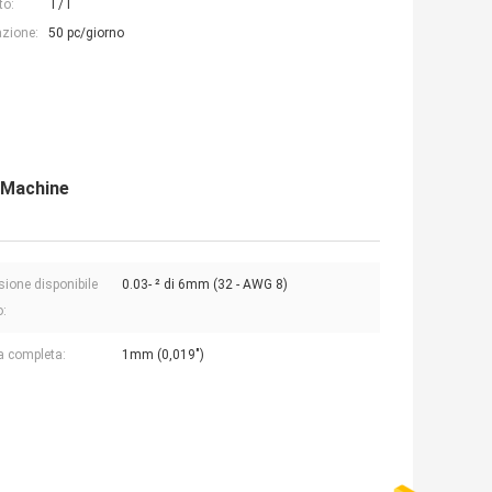
to:
T/T
azione:
50 pc/giorno
g Machine
ione disponibile
0.03- ² di 6mm (32 - AWG 8)
o:
ia completa:
1mm (0,019")