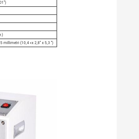
01")
e.)
 millimetri (10,4 «x 2,8" x 5,3 ")