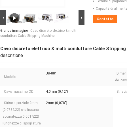
Termini di pagamen
Capacità di aliment
Contatto
Grande immagine :
Cavo discreto elettrico & multi
conduttore Cable Stripping Machine
Cavo discreto elettrico & multi conduttore Cable Strippin
descrizione
JR-001
Dimens
Modello:
del cav
Cavo massimo OD:
4.0mm (0,12")
Strisc
Striscia parziale 2mm
2mm (0,078")
(0.078%22) che fissano
accuratezza 0.001%22)
lunghezze di spogliatura