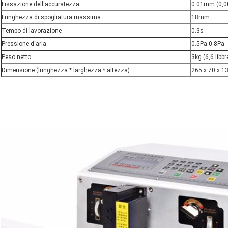
Fissazione dell'accuratezza
0.01mm (0,0
Lunghezza di spogliatura massima
18mm
Tempo di lavorazione
0.3s
Pressione d'aria
0.5Pa-0.8Pa
Peso netto
3kg (6,6 libbr
Dimensione (lunghezza * larghezza * altezza)
265 x 70 x 135